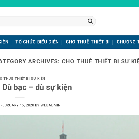
KIỆN
TỔ CHỨC BIỂU DIỄN
CHO THUÊ THIẾT BỊ
CHƯƠNG T
ATEGORY ARCHIVES:
CHO THUÊ THIẾT BỊ SỰ KI
O THUÊ THIẾT BỊ SỰ KIỆN
 Dù bạc – dù sự kiện
N
FEBRUARY 15, 2020
BY
WEBADMIN