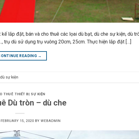
ế lắp đặt, bán và cho thuê các lọai dù bạt, dù che sự kiện, dù tr
., trụ dù sử dụng trụ vuông 20cm, 25cm. Thực hiện lắp đặt […]
CONTINUE READING
→
dù sự kiện
O THUÊ THIẾT BỊ SỰ KIỆN
ê Dù tròn – dù che
N
FEBRUARY 15, 2020
BY
WEBADMIN