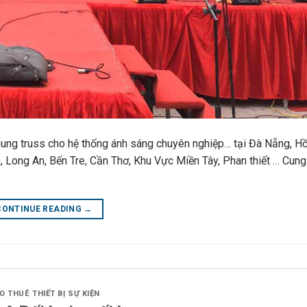
ung truss cho hệ thống ánh sáng chuyên nghiệp… tại Đà Nẵng, Hồ
, Long An, Bến Tre, Cần Thơ, Khu Vực Miền Tây, Phan thiết … Cung
CONTINUE READING
→
h
O THUÊ THIẾT BỊ SỰ KIỆN