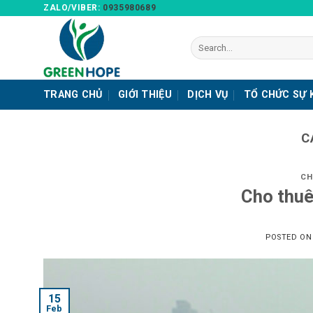
Skip
ZALO/VIBER:
0935980689
to
content
TRANG CHỦ
GIỚI THIỆU
DỊCH VỤ
TỔ CHỨC SỰ 
C
CH
Cho thuê
POSTED O
15
Feb