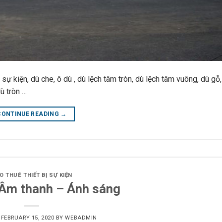
ự kiện, dù che, ô dù , dù lệch tâm tròn, dù lệch tâm vuông, dù gỗ,
ù tròn …
CONTINUE READING
→
O THUÊ THIẾT BỊ SỰ KIỆN
 Âm thanh – Ánh sáng
N
FEBRUARY 15, 2020
BY
WEBADMIN