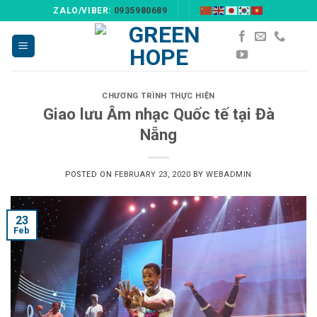
Skip
ZALO/VIBER:
0935980689
to
content
CHƯƠNG TRÌNH THỰC HIỆN
Giao lưu Âm nhạc Quốc tế tại Đà
Nẵng
POSTED ON
FEBRUARY 23, 2020
BY
WEBADMIN
23
Feb