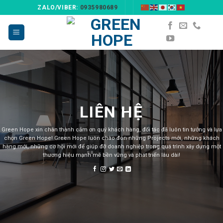
Skip
ZALO/VIBER:
0935980689
to
content
LIÊN HỆ
Green Hope xin chân thành cảm ơn quý khách hàng, đối tác đã luôn tin tưởng và lựa
chọn Green Hope! Green Hope luôn chào đón những Projects mới, những khách
hàng mới, những cơ hội mới để giúp đỡ doanh nghiệp trong quá trình xây dựng một
thương hiệu mạnh mẽ bền vững và phát triển lâu dài!