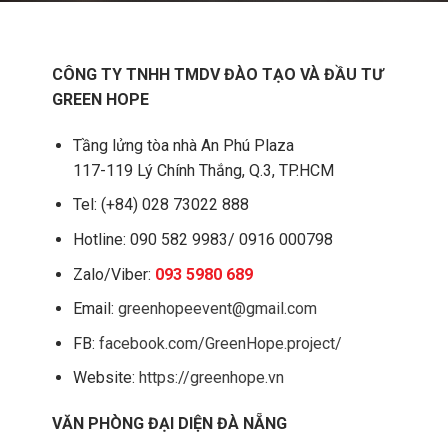
CÔNG TY TNHH TMDV ĐÀO TẠO VÀ ĐẦU TƯ
GREEN HOPE
Tầng lửng tòa nhà An Phú Plaza
117-119 Lý Chính Thắng, Q.3, TP.HCM
Tel: (+84) 028 73022 888
Hotline: 090 582 9983/ 0916 000798
Zalo/Viber:
093 5980 689
Email:
greenhopeevent@gmail.com
FB:
facebook.com/GreenHope.project/
Website:
https://greenhope.vn
VĂN PHÒNG ĐẠI DIỆN ĐÀ NẴNG